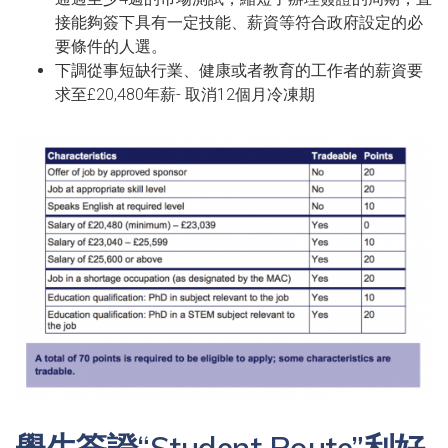
接能夠簽下具有一定技能、薪資等符合政府設定的必
要條件的人選。
下調從事短缺行業、健康或者教育的工作者的薪資要
求至£20,480年薪- 取消12個月冷凍期
學生簽證“Student Route”利好