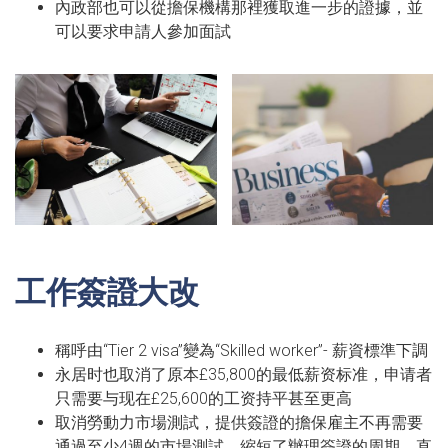
內政部也可以從擔保機構那裡獲取進一步的證據，並
可以要求申請人參加面試
工作簽證大改
稱呼由“Tier 2 visa”變為“Skilled worker”- 薪資標準下調
永居时也取消了原本£35,800的最低薪资标准，申请者
只需要与现在£25,600的工资持平甚至更高
取消勞動力市場測試，提供簽證的擔保雇主不再需要
通過至少4週的市場測試，縮短了辦理簽證的周期，直